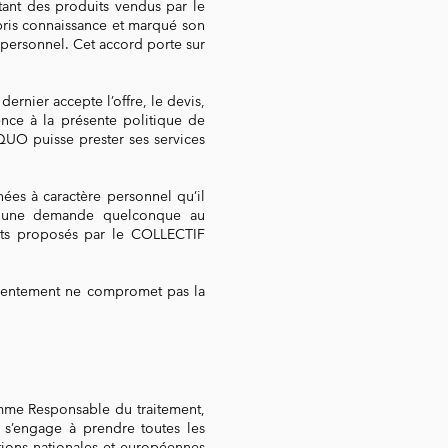
tant des produits vendus par le
 pris connaissance et marqué son
 personnel. Cet accord porte sur
ernier accepte l’offre, le devis,
nce à la présente politique de
UO puisse prester ses services
ées à caractère personnel qu’il
t une demande quelconque au
its proposés par le COLLECTIF
consentement ne compromet pas la
me Responsable du traitement,
 s’engage à prendre toutes les
ations nationales et européennes