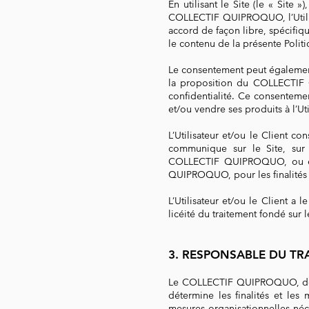
En utilisant le Site (le « Si
COLLECTIF QUIPROQUO, l’Utilisat
accord de façon libre, spécifiq
le contenu de la présente Politi
Le consentement peut également 
la proposition du COLLECTIF Q
confidentialité. Ce consentem
et/ou vendre ses produits à l’Uti
L’Utilisateur et/ou le Client 
communique sur le Site, su
COLLECTIF QUIPROQUO, ou enco
QUIPROQUO, pour les finalités
L’Utilisateur et/ou le Client 
licéité du traitement fondé sur 
3. RESPONSABLE DU TR
Le COLLECTIF QUIPROQUO, dont
détermine les finalités et les
mesures organisationnelles néc