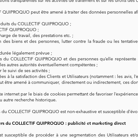
ions transparentes sur les activités de traitement et sur les droits des U
F QUIPROQUO peut être amené à traiter des données personnelles afi
 produits du COLLECTIF QUIPROQUO ;
ECTIF QUIPROQUO ;
charge de travail, des prestations etc. ;
n des biens et des personnes, lutter contre la fraude ou les tentative
durée légalement prévue ;
its du COLLECTIF QUIPROQUO et des personnes qu’elle représente e
 les autres autorités éventuellement compétentes ;
le suivi de ses activités ;
s à la satisfaction des Clients et Utilisateurs (notamment : les avis, l
tre amené à communiquer, directement ou indirectement, ces donné
te internet par le biais de cookies permettant de favoriser l’expérience 
 autre recherche historique.
imes du COLLECTIF QUIPROQUO est non-exhaustive et susceptible d’évo
uliers du COLLECTIF QUIPROQUO : publicité et marketing direct
usceptible de procéder à une segmentation des Utilisateurs et/ou