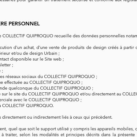
ÈRE PERSONNEL
, le COLLECTIF QUIPROQUO recueille des données personnelles notamm
xécution d’un achat, d’une vente de produits de design créés à parti
térieur et/ou de design Urbain ;
ntact disponible sur le Site web ;
etter ;
e ;
ia les réseaux sociaux du COLLECTIF QUIPROQUO ;
ue effectuée au COLLECTIF QUIPROQUO ;
mande quelconque du COLLECTIF QUIPROQUO ;
ée sur le site du COLLECTIF QUIPROQUO et/ou directement au COL
merciale avec le COLLECTIF QUIPROQUO ;
ve au COLLECTIF QUIPROQUO.
s directement ou indirectement liés à ceux qui précèdent.
onsent, quel que soit le support utilisé y compris les appareils mob
à traiter, selon les modalités et principes décrits dans la présente P