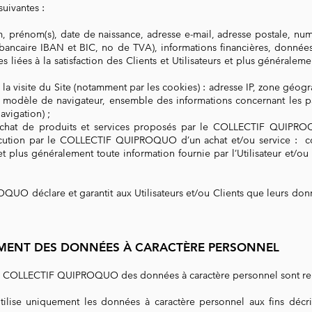
uivantes :
m, prénom(s), date de naissance, adresse e-mail, adresse postale, nu
ncaire IBAN et BIC, no de TVA), informations financières, données d
 liées à la satisfaction des Clients et Utilisateurs et plus généralem
la visite du Site (notamment par les cookies) : adresse IP, zone géogr
 modèle de navigateur, ensemble des informations concernant les pag
avigation) ;
’achat de produits et services proposés par le COLLECTIF QUIPR
exécution par le COLLECTIF QUIPROQUO d’un achat et/ou service : 
 plus généralement toute information fournie par l’Utilisateur et/ou l
UO déclare et garantit aux Utilisateurs et/ou Clients que leurs don
TEMENT DES DONNÉES À CARACTÈRE PERSONNEL
r le COLLECTIF QUIPROQUO des données à caractère personnel sont re
e uniquement les données à caractère personnel aux fins décrite