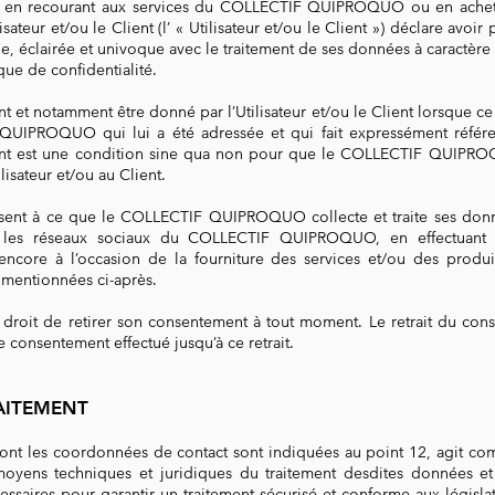
te »), en recourant aux services du COLLECTIF QUIPROQUO ou en ache
eur et/ou le Client (l’ « Utilisateur et/ou le Client ») déclare avoir
ue, éclairée et univoque avec le traitement de ses données à caractère
que de confidentialité.
et notamment être donné par l’Utilisateur et/ou le Client lorsque ce d
UIPROQUO qui lui a été adressée et qui fait expressément référe
ent est une condition sine qua non pour que le COLLECTIF QUIPROQ
lisateur et/ou au Client.
consent à ce que le COLLECTIF QUIPROQUO collecte et traite ses donn
r les réseaux sociaux du COLLECTIF QUIPROQUO, en effectuan
re à l’occasion de la fourniture des services et/ou des produ
 mentionnées ci-après.
a le droit de retirer son consentement à tout moment. Le retrait du 
le consentement effectué jusqu’à ce retrait.
AITEMENT
 les coordonnées de contact sont indiquées au point 12, agit com
 moyens techniques et juridiques du traitement des
dites données et
essaires pour garantir un traitement sécurisé et conforme aux législ