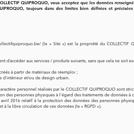
OLLECTIF QUIPROQUO, vous acceptez que les données renseignées s
UIPROQUO, toujours dans des limites bien définies et précisées
ollectifquiproquo.be/
(le « Site ») est la propriété du COLLECTIF
t d’accéder aux services / produits suivants, sans que cela ne soit exc
créés à partir de matériaux de réemploi ;
re d’intérieur et/ou de desig
n urbain.
caractère personnel réalisés par le COLLECTIF QUIPROQUO sont stric
ction des personnes physiques à l'égard des traitements de données à ca
vril 2016 relatif à la protection des données des personnes physiq
t à la libre circulation de ces données (le « RGPD »).