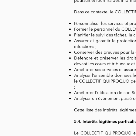
poursuit et fournira des informat
Dans ce contexte, le COLLECTI
Personnaliser les services et
Former le personnel du COLL
Planifier le suivi des tâches, la 
Assurer et garantir la protectio
infractions ;
Conserver des preuves pour la 
Défendre et préserver les dro
devant les cours et tribunaux et
Améliorer ses services et assurer 
Analyser l’ensemble données liée
le COLLECTIF QUIPROQUO peut ê
;
Améliorer l’utilisation de son Si
Analyser un événement passé ou
Cette liste des intérêts légit
5.4. Intérêts légitimes partic
Le COLLECTIF QUIPROQUO est s