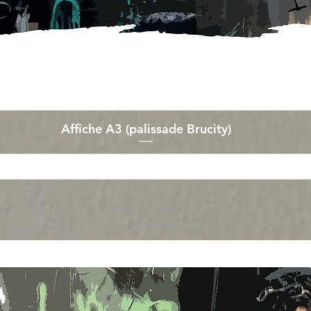
Affiche A3 (palissade Brucity)
Aperçu rapide