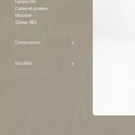
Lampe Ob
Cartes et posters
Mobilier
Chaise RES
Dimensions
Format A1
Format A2
Modèle
Format A3
Affiche 1
Affiche 2
Carte Postale 1
Carte Postale 2